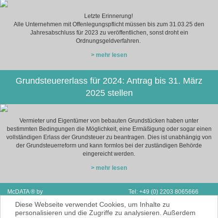
Letzte Erinnerung!
Alle Unternehmen mit Offenlegungspflicht müssen bis zum 31.03.25 den
Jahresabschluss für 2023 zu veröffentlichen, sonst droht ein
Ordnungsgeldverfahren.
> mehr lesen
Grundsteuererlass für 2024: Antrag bis 31. März
2025 stellen
Vermieter und Eigentümer von bebauten Grundstücken haben unter
bestimmten Bedingungen die Möglichkeit, eine Ermäßigung oder sogar einen
vollständigen Erlass der Grundsteuer zu beantragen. Dies ist unabhängig von
der Grundsteuerreform und kann formlos bei der zuständigen Behörde
eingereicht werden.
> mehr lesen
McDATA ® by
Tel: +49 (0) 2203 8065666
Next Adventure Limited | V.A.E.
Fax: Support & Vertrieb D/A/CH
Diese Webseite verwendet Cookies, um Inhalte zu
P.O. Box 2410 | Ras Al Kaimah
E-Mail:
info@mcdata.de
personalisieren und die Zugriffe zu analysieren. Außerdem