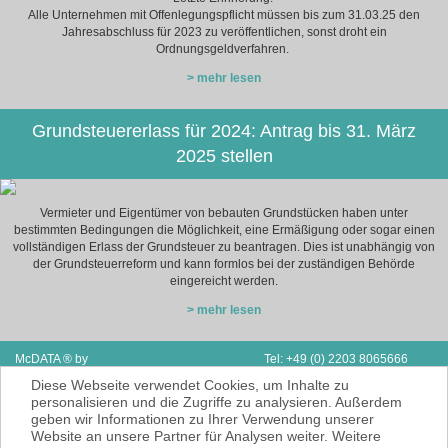
Alle Unternehmen mit Offenlegungspflicht müssen bis zum 31.03.25 den
Jahresabschluss für 2023 zu veröffentlichen, sonst droht ein
Ordnungsgeldverfahren.
> mehr lesen
Grundsteuererlass für 2024: Antrag bis 31. März
2025 stellen
Vermieter und Eigentümer von bebauten Grundstücken haben unter
bestimmten Bedingungen die Möglichkeit, eine Ermäßigung oder sogar einen
vollständigen Erlass der Grundsteuer zu beantragen. Dies ist unabhängig von
der Grundsteuerreform und kann formlos bei der zuständigen Behörde
eingereicht werden.
> mehr lesen
McDATA ® by
Tel: +49 (0) 2203 8065666
Next Adventure Limited | V.A.E.
Fax: Support & Vertrieb D/A/CH
Diese Webseite verwendet Cookies, um Inhalte zu
P.O. Box 2410 | Ras Al Kaimah
E-Mail:
info@mcdata.de
personalisieren und die Zugriffe zu analysieren. Außerdem
geben wir Informationen zu Ihrer Verwendung unserer
McDATA ist eine sehr gute Alternative zu
Website an unsere Partner für Analysen weiter. Weitere
Ihrem Steuerberater zur Erbringung der