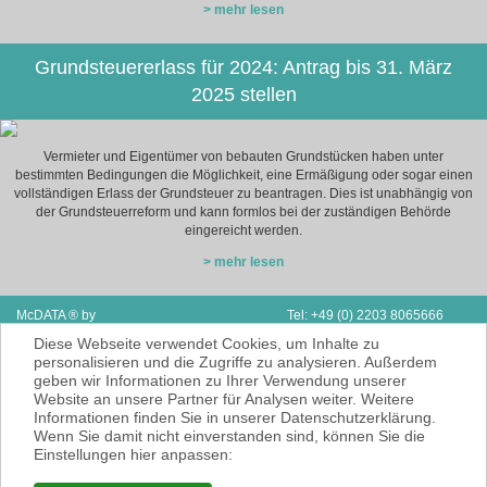
> mehr lesen
Grundsteuererlass für 2024: Antrag bis 31. März
2025 stellen
Vermieter und Eigentümer von bebauten Grundstücken haben unter
bestimmten Bedingungen die Möglichkeit, eine Ermäßigung oder sogar einen
vollständigen Erlass der Grundsteuer zu beantragen. Dies ist unabhängig von
der Grundsteuerreform und kann formlos bei der zuständigen Behörde
eingereicht werden.
> mehr lesen
McDATA ® by
Tel: +49 (0) 2203 8065666
Next Adventure Limited | V.A.E.
Fax: Support & Vertrieb D/A/CH
Diese Webseite verwendet Cookies, um Inhalte zu
P.O. Box 2410 | Ras Al Kaimah
E-Mail:
info@mcdata.de
personalisieren und die Zugriffe zu analysieren. Außerdem
geben wir Informationen zu Ihrer Verwendung unserer
McDATA ist eine sehr gute Alternative zu
Website an unsere Partner für Analysen weiter. Weitere
Ihrem Steuerberater zur Erbringung der
Informationen finden Sie in unserer Datenschutzerklärung.
laufenden Finanz- und Lohnbuchhaltung*.
Wenn Sie damit nicht einverstanden sind, können Sie die
* = Erbracht werden nur Dienstleistungen
Einstellungen hier anpassen:
gemäß § 6 Nr. 3+4 Steuerberatungsgesetz
KEINE Rechts- und/oder Steuerberatung!