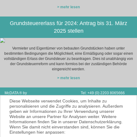
> mehr lesen
Grundsteuererlass für 2024: Antrag bis 31. März
2025 stellen
Vermieter und Eigentümer von bebauten Grundstücken haben unter
bestimmten Bedingungen die Möglichkeit, eine Ermäßigung oder sogar einen
vollständigen Erlass der Grundsteuer zu beantragen. Dies ist unabhängig von
der Grundsteuerreform und kann formlos bei der zuständigen Behörde
eingereicht werden.
> mehr lesen
McDATA ® by
Tel: +49 (0) 2203 8065666
Next Adventure Limited | V.A.E.
Fax: Support & Vertrieb D/A/CH
Diese Webseite verwendet Cookies, um Inhalte zu
P.O. Box 2410 | Ras Al Kaimah
E-Mail:
info@mcdata.de
personalisieren und die Zugriffe zu analysieren. Außerdem
geben wir Informationen zu Ihrer Verwendung unserer
McDATA ist eine sehr gute Alternative zu
Website an unsere Partner für Analysen weiter. Weitere
Ihrem Steuerberater zur Erbringung der
Informationen finden Sie in unserer Datenschutzerklärung.
laufenden Finanz- und Lohnbuchhaltung*.
Wenn Sie damit nicht einverstanden sind, können Sie die
* = Erbracht werden nur Dienstleistungen
Einstellungen hier anpassen:
gemäß § 6 Nr. 3+4 Steuerberatungsgesetz