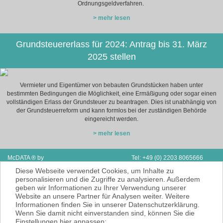
Ordnungsgeldverfahren.
> mehr lesen
Grundsteuererlass für 2024: Antrag bis 31. März
2025 stellen
Vermieter und Eigentümer von bebauten Grundstücken haben unter
bestimmten Bedingungen die Möglichkeit, eine Ermäßigung oder sogar einen
vollständigen Erlass der Grundsteuer zu beantragen. Dies ist unabhängig von
der Grundsteuerreform und kann formlos bei der zuständigen Behörde
eingereicht werden.
> mehr lesen
McDATA ® by
Tel: +49 (0) 2203 8065666
Next Adventure Limited | V.A.E.
Fax: Support & Vertrieb D/A/CH
Diese Webseite verwendet Cookies, um Inhalte zu
P.O. Box 2410 | Ras Al Kaimah
E-Mail:
info@mcdata.de
personalisieren und die Zugriffe zu analysieren. Außerdem
geben wir Informationen zu Ihrer Verwendung unserer
McDATA ist eine sehr gute Alternative zu
Website an unsere Partner für Analysen weiter. Weitere
Ihrem Steuerberater zur Erbringung der
Informationen finden Sie in unserer Datenschutzerklärung.
laufenden Finanz- und Lohnbuchhaltung*.
Wenn Sie damit nicht einverstanden sind, können Sie die
* = Erbracht werden nur Dienstleistungen
Einstellungen hier anpassen: