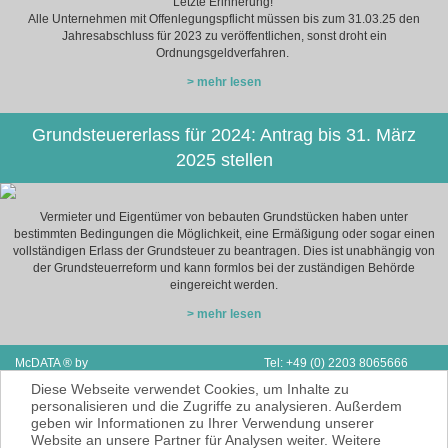
Letzte Erinnerung!
Alle Unternehmen mit Offenlegungspflicht müssen bis zum 31.03.25 den
Jahresabschluss für 2023 zu veröffentlichen, sonst droht ein
Ordnungsgeldverfahren.
> mehr lesen
Grundsteuererlass für 2024: Antrag bis 31. März
2025 stellen
Vermieter und Eigentümer von bebauten Grundstücken haben unter
bestimmten Bedingungen die Möglichkeit, eine Ermäßigung oder sogar einen
vollständigen Erlass der Grundsteuer zu beantragen. Dies ist unabhängig von
der Grundsteuerreform und kann formlos bei der zuständigen Behörde
eingereicht werden.
> mehr lesen
McDATA ® by
Tel: +49 (0) 2203 8065666
Next Adventure Limited | V.A.E.
Fax: Support & Vertrieb D/A/CH
Diese Webseite verwendet Cookies, um Inhalte zu
P.O. Box 2410 | Ras Al Kaimah
E-Mail:
info@mcdata.de
personalisieren und die Zugriffe zu analysieren. Außerdem
geben wir Informationen zu Ihrer Verwendung unserer
McDATA ist eine sehr gute Alternative zu
Website an unsere Partner für Analysen weiter. Weitere
Ihrem Steuerberater zur Erbringung der