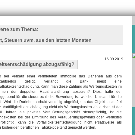
swerte zum Thema:
t, Steuern uvm. aus den letzten Monaten
16.09.2019
gkeitsentschädigung abzugsfähig?
d bei Verkauf einer vermieteten Immobilie das Darlehen aus dem
rkaufserlös getilgt, verlangt die Bank meist eine
fälligkeitsentschädigung. Kann man diese Zahlung als Werbungskosten im
men der doppelten Haushaltsführung absetzen? Dies, hatte der
ggebend für die steuerrechtliche Bewertung ist, welcher Umstand für die
t. Wird die Darlehensschuld vorzeitig abgelöst, um das Objekt lastenfrei
e Vorfälligkeitsentschädigung nicht als Werbungskosten absetzbar. Ist der
 Jahren als privates Veräußerungsgeschäft steuerpflichtig, ist die
ungskosten bei der Ermittlung des Veräußerungsgewinns oder -verlustes
pflichtig, kann die Vorfälligkeitsentschädigung nicht ersatzweise als
isherigen beruflichen Tätigkeit geltend gemacht werden.