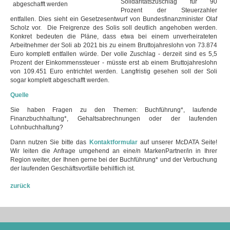
Solidaritätszuschlag für 90
Prozent der Steuerzahler
entfallen. Dies sieht ein Gesetzesentwurf von Bundesfinanzminister Olaf
Scholz vor. Die Freigrenze des Solis soll deutlich angehoben werden.
Konkret bedeuten die Pläne, dass etwa bei einem unverheirateten
Arbeitnehmer der Soli ab 2021 bis zu einem Bruttojahreslohn von 73.874
Euro komplett entfallen würde. Der volle Zuschlag - derzeit sind es 5,5
Prozent der Einkommenssteuer - müsste erst ab einem Bruttojahreslohn
von 109.451 Euro entrichtet werden. Langfristig gesehen soll der Soli
sogar komplett abgeschafft werden.
Quelle
Sie haben Fragen zu den Themen: Buchführung*, laufende
Finanzbuchhaltung*, Gehaltsabrechnungen oder der laufenden
Lohnbuchhaltung?
Dann nutzen Sie bitte das
Kontaktformular
auf unserer McDATA Seite!
Wir leiten die Anfrage umgehend an eine/n MarkenPartner/in in Ihrer
Region weiter, der Ihnen gerne bei der Buchführung* und der Verbuchung
der laufenden Geschäftsvorfälle behilflich ist.
zurück