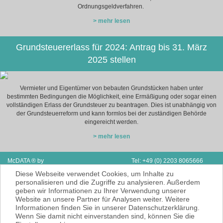
Ordnungsgeldverfahren.
> mehr lesen
Grundsteuererlass für 2024: Antrag bis 31. März
2025 stellen
Vermieter und Eigentümer von bebauten Grundstücken haben unter
bestimmten Bedingungen die Möglichkeit, eine Ermäßigung oder sogar einen
vollständigen Erlass der Grundsteuer zu beantragen. Dies ist unabhängig von
der Grundsteuerreform und kann formlos bei der zuständigen Behörde
eingereicht werden.
> mehr lesen
McDATA ® by
Tel: +49 (0) 2203 8065666
Next Adventure Limited | V.A.E.
Fax: Support & Vertrieb D/A/CH
Diese Webseite verwendet Cookies, um Inhalte zu
P.O. Box 2410 | Ras Al Kaimah
E-Mail:
info@mcdata.de
personalisieren und die Zugriffe zu analysieren. Außerdem
geben wir Informationen zu Ihrer Verwendung unserer
McDATA ist eine sehr gute Alternative zu
Website an unsere Partner für Analysen weiter. Weitere
Ihrem Steuerberater zur Erbringung der
Informationen finden Sie in unserer Datenschutzerklärung.
laufenden Finanz- und Lohnbuchhaltung*.
Wenn Sie damit nicht einverstanden sind, können Sie die
* = Erbracht werden nur Dienstleistungen