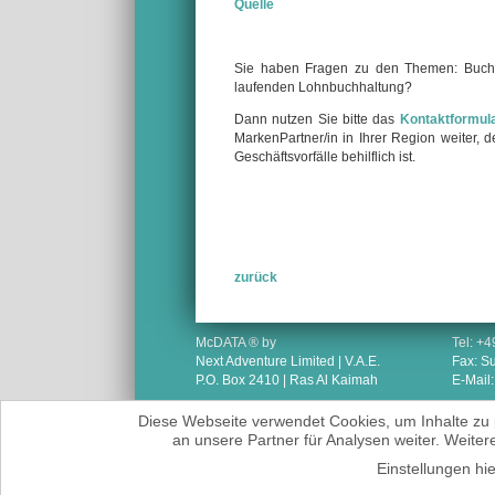
Quelle
Sie haben Fragen zu den Themen: Buchf
laufenden Lohnbuchhaltung?
Dann nutzen Sie bitte das
Kontaktformul
MarkenPartner/in in Ihrer Region weiter,
Geschäftsvorfälle behilflich ist.
zurück
McDATA ® by
Tel: +
Next Adventure Limited | V.A.E.
Fax: S
P.O. Box 2410 | Ras Al Kaimah
E-Mail
Diese Webseite verwendet Cookies, um Inhalte zu 
an unsere Partner für Analysen weiter. Weiter
Einstellungen hi