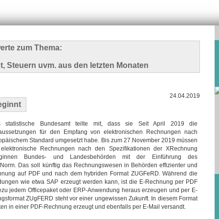
swerte zum Thema:
t, Steuern uvm. aus den letzten Monaten
24.04.2019
ginnt
 statistische Bundesamt teilte mit, dass sie Seit April 2019 die
aussetzungen für den Empfang von elektronischen Rechnungen nach
opäischem Standard umgesetzt habe. Bis zum 27.November 2019 müssen
 elektronische Rechnungen nach den Spezifikationen der XRechnung
ginnen Bundes- und Landesbehörden mit der Einführung des
orm. Das soll künftig das Rechnungswesen in Behörden effizienter und
Rechnung auf PDF und nach dem hybriden Format ZUGFeRD. Während die
ungen wie etwa SAP erzeugt werden kann, ist die E-Rechnung per PDF
ahezu jedem Officepaket oder ERP-Anwendung heraus erzeugen und per E-
gsformat ZUgFERD steht vor einer ungewissen Zukunft. In diesem Format
en in einer PDF-Rechnung erzeugt und ebenfalls per E-Mail versandt.