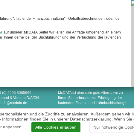
ührung*, laufende Finanzbuchhaltung*, Gehaltsabrechnungen oder der
ar
auf unserer McDATA Seite! Wir leiten die Anfrage umgehend an eine/n
 der Ihnen gerne bei der Buchführung* und der Verbuchung der laufenden
49 (0) 2203 8065666
McDATA ist eine sehr gute Alternative zu
upport & Vertrieb D/A/CH
Ihrem Steuerberater zur Erbringung der
:
info@mcdata.de
laufenden Finanz- und Lohnbuchhaltung*.
personalisieren und die Zugriffe zu analysieren. Außerdem geben wir 
e Informationen finden Sie in unserer Datenschutzerklärung. Wenn Sie 
Impressum
Datenschutzerklärung
er anpassen:
Alle Cookies erlauben
Nur notwendige Cook