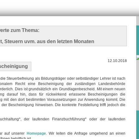
swerte zum Thema:
t, Steuern uvm. aus den letzten Monaten
12.10.2018
scheinigung
 die Steuerbefreiung als Bildungsträger oder selbständiger Lehrer ist nach
ionalem Recht eine Bescheinigung der zuständigen Landesbehörde
orderlich. Dies ist grundsätzlich ein Grundlagenbescheid. Mit einem neuen
ung darauf hin, dass für rückwirkend erlassene Bescheinigungen die
 mit den dort bestimmten Voraussetzungen zur Anwendung kommt. Die
er Bescheinigung hinweisen. Die konkrete Feststellung trifft jedoch die
hhaltung*, der laufenden Finanzbuchführung* oder der laufenden
lar auf unserer
Homepage
. Wir leiten die Anfrage umgehend an einen
hnen behilflich ist.