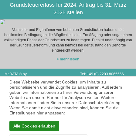
Grundsteuererlass für 2024: Antrag bis 31. März
2025 stellen
Vermieter und Eigentümer von bebauten Grundstücken haben unter
bestimmten Bedingungen die Möglichkeit, eine Ermäßigung oder sogar einen
vollständigen Erlass der Grundsteuer zu beantragen. Dies ist unabhängig von
der Grundsteuerreform und kann formlos bei der zuständigen Behörde
eingereicht werden.
> mehr lesen
McDATA ® by
Tel: +49 (0) 2203 8065666
Next Adventure Limited | V.A.E.
Fax: Support & Vertrieb D/A/CH
Diese Webseite verwendet Cookies, um Inhalte zu
P.O. Box 2410 | Ras Al Kaimah
E-Mail:
info@mcdata.de
personalisieren und die Zugriffe zu analysieren. Außerdem
geben wir Informationen zu Ihrer Verwendung unserer
McDATA ist eine sehr gute Alternative zu
Website an unsere Partner für Analysen weiter. Weitere
Ihrem Steuerberater zur Erbringung der
Informationen finden Sie in unserer Datenschutzerklärung.
laufenden Finanz- und Lohnbuchhaltung*.
Wenn Sie damit nicht einverstanden sind, können Sie die
* = Erbracht werden nur Dienstleistungen
Einstellungen hier anpassen:
gemäß § 6 Nr. 3+4 Steuerberatungsgesetz
KEINE Rechts- und/oder Steuerberatung!
Alle Cookies erlauben