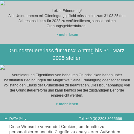
Letzte Erinnerung!
Alle Unternehmen mit Offenlegungspflicht müssen bis zum 31.03.25 den
Jahresabschluss für 2023 zu veröffentlichen, sonst droht ein
Ordnungsgeldverfahren.
> mehr lesen
Grundsteuererlass für 2024: Antrag bis 31. März
2025 stellen
Vermieter und Eigentümer von bebauten Grundstücken haben unter
bestimmten Bedingungen die Möglichkeit, eine Ermäßigung oder sogar einen
vollständigen Erlass der Grundsteuer zu beantragen. Dies ist unabhängig von
der Grundsteuerreform und kann formlos bei der zuständigen Behörde
eingereicht werden.
> mehr lesen
McDATA ® by
Tel: +49 (0) 2203 8065666
Next Adventure Limited | V.A.E.
Fax: Support & Vertrieb D/A/CH
Diese Webseite verwendet Cookies, um Inhalte zu
P.O. Box 2410 | Ras Al Kaimah
E-Mail:
info@mcdata.de
personalisieren und die Zugriffe zu analysieren. Außerdem