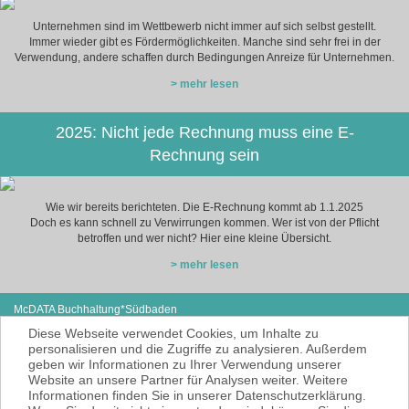
Unternehmen sind im Wettbewerb nicht immer auf sich selbst gestellt.
Immer wieder gibt es Fördermöglichkeiten. Manche sind sehr frei in der
Verwendung, andere schaffen durch Bedingungen Anreize für Unternehmen.
> mehr lesen
2025: Nicht jede Rechnung muss eine E-
Rechnung sein
Wie wir bereits berichteten. Die E-Rechnung kommt ab 1.1.2025
Doch es kann schnell zu Verwirrungen kommen. Wer ist von der Pflicht
betroffen und wer nicht? Hier eine kleine Übersicht.
> mehr lesen
McDATA Buchhaltung*Südbaden
Eisenbahnstraße 12
Tel: +49 (0) 7627-4099980
Diese Webseite verwendet Cookies, um Inhalte zu
79585 Steinen
E-Mail:
noe@mcdata.de
personalisieren und die Zugriffe zu analysieren. Außerdem
geben wir Informationen zu Ihrer Verwendung unserer
McDATA ist eine sehr gute Alternative zu
Website an unsere Partner für Analysen weiter. Weitere
Ihrem Steuerberater zur Erbringung der
Informationen finden Sie in unserer Datenschutzerklärung.
laufenden Finanz- und Lohnbuchhaltung*.