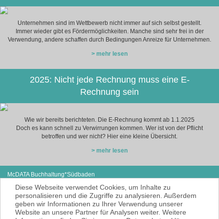
Unternehmen sind im Wettbewerb nicht immer auf sich selbst gestellt.
Immer wieder gibt es Fördermöglichkeiten. Manche sind sehr frei in der
Verwendung, andere schaffen durch Bedingungen Anreize für Unternehmen.
> mehr lesen
2025: Nicht jede Rechnung muss eine E-
Rechnung sein
Wie wir bereits berichteten. Die E-Rechnung kommt ab 1.1.2025
Doch es kann schnell zu Verwirrungen kommen. Wer ist von der Pflicht
betroffen und wer nicht? Hier eine kleine Übersicht.
> mehr lesen
McDATA Buchhaltung*Südbaden
Eisenbahnstraße 12
Tel: +49 (0) 7627-4099980
Diese Webseite verwendet Cookies, um Inhalte zu
79585 Steinen
E-Mail:
noe@mcdata.de
personalisieren und die Zugriffe zu analysieren. Außerdem
geben wir Informationen zu Ihrer Verwendung unserer
McDATA ist eine sehr gute Alternative zu
Website an unsere Partner für Analysen weiter. Weitere
Ihrem Steuerberater zur Erbringung der