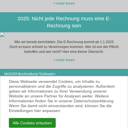
> mehr lesen
2025: Nicht jede Rechnung muss eine E-
Rechnung sein
Wie wir bereits berichteten. Die E-Rechnung kommt ab 1.1.2025
Doch es kann schnell zu Verwirrungen kommen. Wer ist von der Pflicht
betroffen und wer nicht? Hier eine kleine Übersicht.
> mehr lesen
McDATA Buchhaltung*Südbaden
Eisenbahnstraße 12
Tel: +49 (0) 7627-4099980
Diese Webseite verwendet Cookies, um Inhalte zu
79585 Steinen
E-Mail:
noe@mcdata.de
personalisieren und die Zugriffe zu analysieren. Außerdem
geben wir Informationen zu Ihrer Verwendung unserer
McDATA ist eine sehr gute Alternative zu
Website an unsere Partner für Analysen weiter. Weitere
Ihrem Steuerberater zur Erbringung der
Informationen finden Sie in unserer Datenschutzerklärung.
laufenden Finanz- und Lohnbuchhaltung*.
Wenn Sie damit nicht einverstanden sind, können Sie die
* = Erbracht werden nur Dienstleistungen
Einstellungen hier anpassen:
gemäß § 6 Nr. 3+4 Steuerberatungsgesetz
KEINE Rechts- und/oder Steuerberatung!
Alle Cookies erlauben