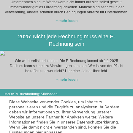
Unternehmen sind im Wettbewerb nicht immer auf sich selbst gestellt.
Immer wieder gibt es Fördermöglichkeiten. Manche sind sehr frei in der
Verwendung, andere schaffen durch Bedingungen Anreize für Unternehmen.
> mehr lesen
2025: Nicht jede Rechnung muss eine E-
Rechnung sein
Wie wir bereits berichteten. Die E-Rechnung kommt ab 1.1.2025
Doch es kann schnell zu Verwirrungen kommen. Wer ist von der Pflicht
betroffen und wer nicht? Hier eine kleine Übersicht.
> mehr lesen
McDATA Buchhaltung*Südbaden
Eisenbahnstraße 12
Tel: +49 (0) 7627-4099980
Diese Webseite verwendet Cookies, um Inhalte zu
79585 Steinen
E-Mail:
noe@mcdata.de
personalisieren und die Zugriffe zu analysieren. Außerdem
geben wir Informationen zu Ihrer Verwendung unserer
McDATA ist eine sehr gute Alternative zu
Website an unsere Partner für Analysen weiter. Weitere
Ihrem Steuerberater zur Erbringung der
Informationen finden Sie in unserer Datenschutzerklärung.
laufenden Finanz- und Lohnbuchhaltung*.
Wenn Sie damit nicht einverstanden sind, können Sie die
* = Erbracht werden nur Dienstleistungen
Einstellungen hier anpassen: