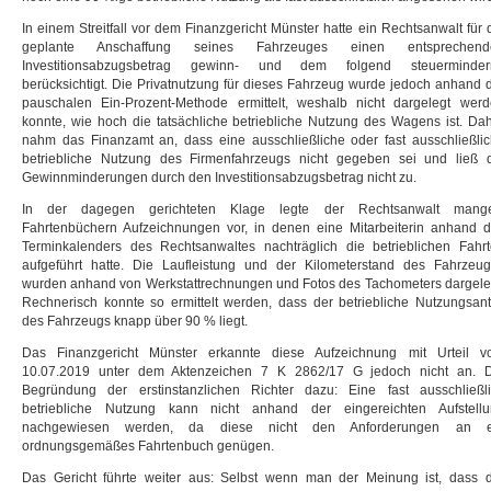
In einem Streitfall vor dem Finanzgericht Münster hatte ein Rechtsanwalt für 
geplante Anschaffung seines Fahrzeuges einen entsprechend
Investitionsabzugsbetrag gewinn- und dem folgend steuerminder
berücksichtigt. Die Privatnutzung für dieses Fahrzeug wurde jedoch anhand 
pauschalen Ein-Prozent-Methode ermittelt, weshalb nicht dargelegt wer
konnte, wie hoch die tatsächliche betriebliche Nutzung des Wagens ist. Da
nahm das Finanzamt an, dass eine ausschließliche oder fast ausschließli
betriebliche Nutzung des Firmenfahrzeugs nicht gegeben sei und ließ 
Gewinnminderungen durch den Investitionsabzugsbetrag nicht zu.
In der dagegen gerichteten Klage legte der Rechtsanwalt mange
Fahrtenbüchern Aufzeichnungen vor, in denen eine Mitarbeiterin anhand 
Terminkalenders des Rechtsanwaltes nachträglich die betrieblichen Fahr
aufgeführt hatte. Die Laufleistung und der Kilometerstand des Fahrzeu
wurden anhand von Werkstattrechnungen und Fotos des Tachometers dargele
Rechnerisch konnte so ermittelt werden, dass der betriebliche Nutzungsant
des Fahrzeugs knapp über 90 % liegt.
Das Finanzgericht Münster erkannte diese Aufzeichnung mit Urteil v
10.07.2019 unter dem Aktenzeichen 7 K 2862/17 G jedoch nicht an. D
Begründung der erstinstanzlichen Richter dazu: Eine fast ausschließl
betriebliche Nutzung kann nicht anhand der eingereichten Aufstellu
nachgewiesen werden, da diese nicht den Anforderungen an e
ordnungsgemäßes Fahrtenbuch genügen.
Das Gericht führte weiter aus: Selbst wenn man der Meinung ist, dass 