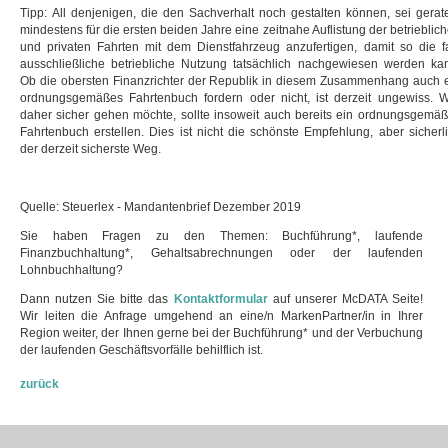
Tipp:
All denjenigen, die den Sachverhalt noch gestalten können, sei gerat
mindestens für die ersten beiden Jahre eine zeitnahe Auflistung der betrieblic
und privaten Fahrten mit dem Dienstfahrzeug anzufertigen, damit so die f
ausschließliche betriebliche Nutzung tatsächlich nachgewiesen werden ka
Ob die obersten Finanzrichter der Republik in diesem Zusammenhang auch 
ordnungsgemäßes Fahrtenbuch fordern oder nicht, ist derzeit ungewiss. 
daher sicher gehen möchte, sollte insoweit auch bereits ein ordnungsgemä
Fahrtenbuch erstellen. Dies ist nicht die schönste Empfehlung, aber sicherl
der derzeit sicherste Weg.
Quelle: Steuerlex - Mandantenbrief Dezember 2019
Sie haben Fragen zu den Themen: Buchführung*, laufende
Finanzbuchhaltung*, Gehaltsabrechnungen oder der laufenden
Lohnbuchhaltung?
Dann nutzen Sie bitte das
Kontaktformular
auf unserer McDATA Seite!
Wir leiten die Anfrage umgehend an eine/n MarkenPartner/in in Ihrer
Region weiter, der Ihnen gerne bei der Buchführung* und der Verbuchung
der laufenden Geschäftsvorfälle behilflich ist.
zurück