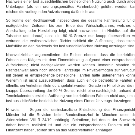
Nachweis einer fast ausschließlichen betrieblichen Nutzung auch durch and
Unterlagen (als ein ordnungsgemäßes Fahrtenbuch) geführt werden ka
reichen die vorliegenden Aufzeichnung dafür nicht aus.
So konnte der Rechtsanwalt insbesondere die gesamte Fahrleistung für 
maßgeblichen Zeitraum bis zum Ende des Wirtschaftsjahres, welches 
Anschaffung oder Herstellung folgt, nicht nachweisen. Im Hinblick auf di
Tatsache und darauf, dass die 90 %-Grenze nur knapp überschritten w
vertraten die erstinstanzlichen Richter schlicht die Auffassung, dass stre
Maßstäbe an den Nachweis der fast ausschließlichen Nutzung anzulegen sind
Nachvollziehbar argumentierten die Richter ebenso, dass die betrieblic
Fahrten des Klägers mit dem Firmenfahrzeug aufgrund einer entsprechen
Aufzeichnung nicht nachgewiesen werden können. Immerhin standen d
Rechtsanwalt auch noch andere Fahrzeuge im Privatvermögen zur Verfügu
mit denen er entsprechende betriebliche Fahrten hätte unternehmen könn
Weiterhin ist nicht auszuschließen, dass auch einige betriebliche Fahrten 
öffentlichen Verkehrsmitteln durchgeführt wurden. Gerade im Hinblick auf die 
knappe Überschreitung der 90 %-Grenze reicht eine nachträglich, anhand 
Terminkalenders erstellte Auflistung von betrieblichen Fahrten nicht aus, um 
fast ausschließliche betriebliche Nutzung eines Firmenfahrzeugs darzulegen.
Hinweis:
Gegen die erstinstanzliche Entscheidung des Finanzgerich
Münster ist die Revision beim Bundesfinanzhof in München unter d
Aktenzeichen VIII R 24/19 anhängig. Betroffene, bei denen der Sachverh
daher bereits realisiert ist und die ein entsprechendes Problem mit 
Finanzamt haben, sollten sich an das Musterverfahren anhängen.