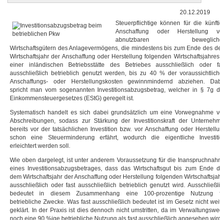
20.12.2019
Steuerpflichtige können für die künft
Anschaffung oder Herstellung v
abnutzbaren beweglich
Wirtschaftsgütern des Anlagevermögens, die mindestens bis zum Ende des 
Wirtschaftsjahr der Anschaffung oder Herstellung folgenden Wirtschaftsjahres
einer inländischen Betriebsstätte des Betriebes ausschließlich oder f
ausschließlich betrieblich genutzt werden, bis zu 40 % der voraussichtlic
Anschaffungs- oder Herstellungskosten gewinnmindernd abziehen. Dab
spricht man vom sogenannten Investitionsabzugsbetrag, welcher in § 7g 
Einkommensteuergesetzes (EStG) geregelt ist.
Systematisch handelt es sich dabei grundsätzlich um eine Vorwegnahme 
Abschreibungen, sodass zur Stärkung der Investitionskraft der Unterneh
bereits vor der tatsächlichen Investition bzw. vor Anschaffung oder Herstell
schon eine Steuerminderung erfährt, wodurch die eigentliche Investit
erleichtert werden soll.
Wie oben dargelegt, ist unter anderem Voraussetzung für die Inanspruchna
eines Investitionsabzugsbetrages, dass das Wirtschaftsgut bis zum Ende 
dem Wirtschaftsjahr der Anschaffung oder Herstellung folgenden Wirtschaftsja
ausschließlich oder fast ausschließlich betrieblich genutzt wird. Ausschließl
bedeutet in diesem Zusammenhang eine 100-prozentige Nutzung f
betriebliche Zwecke. Was fast ausschließlich bedeutet ist im Gesetz nicht wei
geklärt. In der Praxis ist dies dennoch nicht umstritten, da im Verwaltungsw
noch eine 90 %ige betriebliche Nutzung als fast ausschließlich angesehen wir