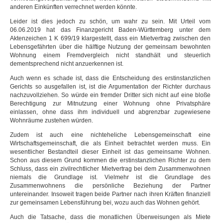
anderen Einkünften verrechnet werden könnte.
Leider ist dies jedoch zu schön, um wahr zu sein. Mit Urteil vom
06.06.2019 hat das Finanzgericht Baden-Württemberg unter dem
Aktenzeichen 1 K 699/19 klargestellt, dass ein Mietvertrag zwischen den
Lebensgefährten über die hälftige Nutzung der gemeinsam bewohnten
Wohnung einem Fremdvergleich nicht standhält und steuerlich
dementsprechend nicht anzuerkennen ist.
Auch wenn es schade ist, dass die Entscheidung des erstinstanzlichen
Gerichts so ausgefallen ist, ist die Argumentation der Richter durchaus
nachzuvollziehen. So würde ein fremder Dritter sich nicht auf eine bloße
Berechtigung zur Mitnutzung einer Wohnung ohne Privatsphäre
einlassen, ohne dass ihm individuell und abgrenzbar zugewiesene
Wohnräume zustehen würden.
Zudem ist auch eine nichteheliche Lebensgemeinschaft eine
Wirtschaftsgemeinschaft, die als Einheit betrachtet werden muss. Ein
wesentlicher Bestandteil dieser Einheit ist das gemeinsame Wohnen.
Schon aus diesem Grund kommen die erstinstanzlichen Richter zu dem
Schluss, dass ein zivilrechtlicher Mietvertrag bei dem Zusammenwohnen
niemals die Grundlage ist. Vielmehr ist die Grundlage des
Zusammenwohnens die persönliche Beziehung der Partner
untereinander. Insoweit tragen beide Partner nach ihren Kräften finanziell
zur gemeinsamen Lebensführung bei, wozu auch das Wohnen gehört.
Auch die Tatsache, dass die monatlichen Überweisungen als Miete