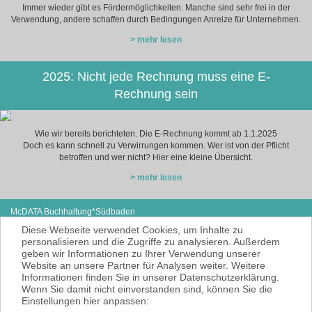
Immer wieder gibt es Fördermöglichkeiten. Manche sind sehr frei in der
Verwendung, andere schaffen durch Bedingungen Anreize für Unternehmen.
> mehr lesen
2025: Nicht jede Rechnung muss eine E-
Rechnung sein
Wie wir bereits berichteten. Die E-Rechnung kommt ab 1.1.2025
Doch es kann schnell zu Verwirrungen kommen. Wer ist von der Pflicht
betroffen und wer nicht? Hier eine kleine Übersicht.
> mehr lesen
McDATA Buchhaltung*Südbaden
Eisenbahnstraße 12
Tel: +49 (0) 7627-4099980
Diese Webseite verwendet Cookies, um Inhalte zu
79585 Steinen
E-Mail:
noe@mcdata.de
personalisieren und die Zugriffe zu analysieren. Außerdem
geben wir Informationen zu Ihrer Verwendung unserer
McDATA ist eine sehr gute Alternative zu
Website an unsere Partner für Analysen weiter. Weitere
Ihrem Steuerberater zur Erbringung der
Informationen finden Sie in unserer Datenschutzerklärung.
laufenden Finanz- und Lohnbuchhaltung*.
Wenn Sie damit nicht einverstanden sind, können Sie die
* = Erbracht werden nur Dienstleistungen
Einstellungen hier anpassen:
gemäß § 6 Nr. 3+4 Steuerberatungsgesetz