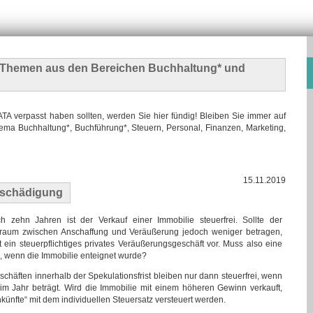
n Themen
aus den Bereichen Buchhaltung* und
 verpasst haben sollten, werden Sie hier fündig! Bleiben Sie immer auf
ma Buchhaltung*, Buchführung*, Steuern, Personal, Finanzen, Marketing,
15.11.2019
tschädigung
h zehn Jahren ist der Verkauf einer Immobilie steuerfrei. Sollte der
traum zwischen Anschaffung und Veräußerung jedoch weniger betragen,
gt ein steuerpflichtiges privates Veräußerungsgeschäft vor. Muss also eine
, wenn die Immobilie enteignet wurde?
häften innerhalb der Spekulationsfrist bleiben nur dann steuerfrei, wenn
m Jahr beträgt. Wird die Immobilie mit einem höheren Gewinn verkauft,
nkünfte“ mit dem individuellen Steuersatz versteuert werden.