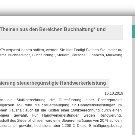
n Themen
aus den Bereichen Buchhaltung* und
 verpasst haben sollten, werden Sie hier fündig! Bleiben Sie immer auf
ma Buchhaltung*, Buchführung*, Steuern, Personal, Finanzen, Marketing,
ierung steuerbegünstigte Handwerkerleistung
16.10.2019
n die Statikberechnung die Durchführung einer Dachreparatur
öglichen soll, wird die Steuermäßigung für Handwerkerleistungen im
enen Haushalt auch für die Kosten einer Statikberechnung durch einen
enieur gewährt. Für Handwerkerleistungen wegen Renovierung,
shalt des Steuerpflichtigen wird eine Steuerermäßigung von 20 % auf den
stenanteil gewährt, höchstens aber 1.200 €. Dieser Ermäßigungsbetrag
.