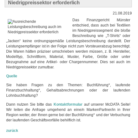
Niedrigpreissektor erforderlich
21.08.2019
Das Finanzgericht Münster
entschied, dass auch bei Textilien
im Niedrigpreissegment die bloße
Beschreibung wie „T-Shirts“ oder
„Jacken“ keine ordnungsgemäße Leistungsbeschreibung darstellt. Der
Leistungsempfänger ist in der Folge nicht zum Vorsteuerabzug berechtigt.
Die Waren hätten präziser umschrieben werden müssen, z. B. Hersteller,
Modelltyp, Schnittform, Material, Muster, Farbe, Größe oder unter
Bezugnahme auf eine Artikel- oder Chargennummer. Dies sei auch im
Niedrigpreissektor zumutbar.
Quelle
Sie haben Fragen zu den Themen: Buchführung*, laufende
Finanzbuchhaltung*, Gehaltsabrechnungen oder der laufenden
Lohnbuchhaltung?
Dann nutzen Sie bitte das
Kontaktformular
auf unserer McDATA Seite!
Wir leiten die Anfrage umgehend an eine/n MarkenPartner/in in Ihrer
Region weiter, der Ihnen gerne bei der Buchführung* und der Verbuchung
der laufenden Geschäftsvorfälle behilflich ist.
zurück