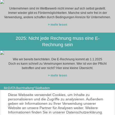
Unternehmen sind im Wettbewerb nicht immer auf sich selbst gestellt.
Immer wieder gibt es Fördermöglichkeiten. Manche sind sehr frei in der
Verwendung, andere schaffen durch Bedingungen Anreize für Unternehmen.
> mehr lesen
2025: Nicht jede Rechnung muss eine E-
Rechnung sein
Wie wir bereits berichteten. Die E-Rechnung kommt ab 1.1.2025
Doch es kann schnell zu Verwirrungen kommen. Wer ist von der Pflicht
betroffen und wer nicht? Hier eine kleine Übersicht.
> mehr lesen
McDATA Buchhaltung*Südbaden
Eisenbahnstraße 12
Tel: +49 (0) 7627-4099980
Diese Webseite verwendet Cookies, um Inhalte zu
79585 Steinen
E-Mail:
noe@mcdata.de
personalisieren und die Zugriffe zu analysieren. Außerdem
geben wir Informationen zu Ihrer Verwendung unserer
McDATA ist eine sehr gute Alternative zu
Website an unsere Partner für Analysen weiter. Weitere
Ihrem Steuerberater zur Erbringung der
Informationen finden Sie in unserer Datenschutzerklärung.
laufenden Finanz- und Lohnbuchhaltung*.