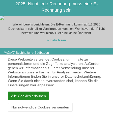
2025: Nicht jede Rechnung muss eine E-
Rechnung sein
Wie wir bereits berichteten. Die E-Rechnung kommt ab 1.1.2025
Doch es kann schnell zu Verwirrungen kommen. Wer ist von der Pflicht
betroffen und wer nicht? Hier eine kleine Übersicht.
> mehr lesen
McDATA Buchhaltung*Südbaden
Eisenbahnstraße 12
Tel: +49 (0) 7627-4099980
Diese Webseite verwendet Cookies, um Inhalte zu
79585 Steinen
E-Mail:
noe@mcdata.de
personalisieren und die Zugriffe zu analysieren. Außerdem
geben wir Informationen zu Ihrer Verwendung unserer
McDATA ist eine sehr gute Alternative zu
Website an unsere Partner für Analysen weiter. Weitere
Ihrem Steuerberater zur Erbringung der
Informationen finden Sie in unserer Datenschutzerklärung.
laufenden Finanz- und Lohnbuchhaltung*.
Wenn Sie damit nicht einverstanden sind, können Sie die
* = Erbracht werden nur Dienstleistungen
Einstellungen hier anpassen:
gemäß § 6 Nr. 3+4 Steuerberatungsgesetz
KEINE Rechts- und/oder Steuerberatung!
Alle Cookies erlauben
Impressum
Datenschutzerklärung
Nur notwendige Cookies verwenden