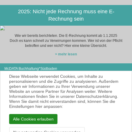
2025: Nicht jede Rechnung muss eine E-
Rechnung sein
Wie wir bereits berichteten. Die E-Rechnung kommt ab 1.1.2025
Doch es kann schnell zu Verwirrungen kommen. Wer ist von der Pflicht
betroffen und wer nicht? Hier eine kleine Übersicht.
> mehr lesen
McDATA Buchhaltung*Südbaden
Eisenbahnstraße 12
Tel: +49 (0) 7627-4099980
Diese Webseite verwendet Cookies, um Inhalte zu
79585 Steinen
E-Mail:
noe@mcdata.de
personalisieren und die Zugriffe zu analysieren. Außerdem
geben wir Informationen zu Ihrer Verwendung unserer
McDATA ist eine sehr gute Alternative zu
Website an unsere Partner für Analysen weiter. Weitere
Ihrem Steuerberater zur Erbringung der
Informationen finden Sie in unserer Datenschutzerklärung.
laufenden Finanz- und Lohnbuchhaltung*.
Wenn Sie damit nicht einverstanden sind, können Sie die
* = Erbracht werden nur Dienstleistungen
Einstellungen hier anpassen:
gemäß § 6 Nr. 3+4 Steuerberatungsgesetz
KEINE Rechts- und/oder Steuerberatung!
Alle Cookies erlauben
Impressum
Datenschutzerklärung