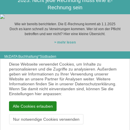
2025: Nicht jede Rechnung muss eine E-
Rechnung sein
Wie wir bereits berichteten. Die E-Rechnung kommt ab 1.1.2025
Doch es kann schnell zu Verwirrungen kommen. Wer ist von der Pflicht
betroffen und wer nicht? Hier eine kleine Übersicht.
> mehr lesen
McDATA Buchhaltung*Südbaden
Eisenbahnstraße 12
Tel: +49 (0) 7627-4099980
Diese Webseite verwendet Cookies, um Inhalte zu
79585 Steinen
E-Mail:
noe@mcdata.de
personalisieren und die Zugriffe zu analysieren. Außerdem
geben wir Informationen zu Ihrer Verwendung unserer
McDATA ist eine sehr gute Alternative zu
Website an unsere Partner für Analysen weiter. Weitere
Ihrem Steuerberater zur Erbringung der
Informationen finden Sie in unserer Datenschutzerklärung.
laufenden Finanz- und Lohnbuchhaltung*.
Wenn Sie damit nicht einverstanden sind, können Sie die
* = Erbracht werden nur Dienstleistungen
Einstellungen hier anpassen:
gemäß § 6 Nr. 3+4 Steuerberatungsgesetz
KEINE Rechts- und/oder Steuerberatung!
Alle Cookies erlauben
Impressum
Datenschutzerklärung
Nur notwendige Cookies verwenden