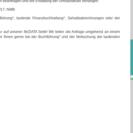
n beantragen und die Erstattung der Umsatzsteuer verlangen.
1/17; NWB
ührung*, laufende Finanzbuchhaltung*, Gehaltsabrechnungen oder der
ar
auf unserer McDATA Seite! Wir leiten die Anfrage umgehend an eine/n
 der Ihnen gerne bei der Buchführung* und der Verbuchung der laufenden