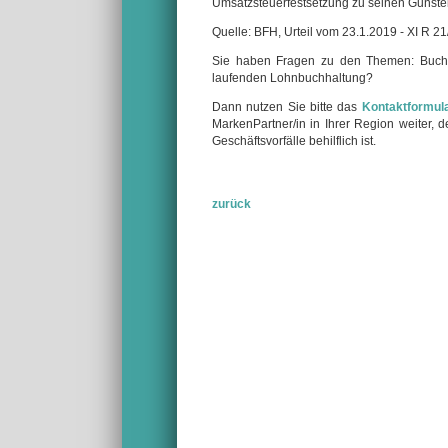
Umsatzsteuerfestsetzung zu seinen Gunste
Quelle: BFH, Urteil vom 23.1.2019 - XI R 2
Sie haben Fragen zu den Themen: Buchf
laufenden Lohnbuchhaltung?
Dann nutzen Sie bitte das
Kontaktformul
MarkenPartner/in in Ihrer Region weiter,
Geschäftsvorfälle behilflich ist.
zurück