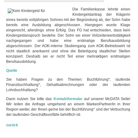
Die Familienkasse lehnte einen
Kindergeldantrag der Klägerin
eines bereits volljährigen Sohnes mit der Begründung ab, der Sohn habe
bereits eine Ausbildung abgeschlossen. Hiergegen wurde Klage
eingereicht, allerdings ohne Erfolg. Das FG hat entschieden, dass kein
Kindergeldanspruch bestehe. Der Sohn sei einer Vollzeiterwerbstätigkeit
nachgegangen und habe eine erstmalige Berufsausbildung
abgeschlossen. Der AOK-interne Studiengang zum AOK-Betriebswirt ist
nicht staatlich anerkannt und ohne die Beteiligung staatlicher Stellen
konzipiert. Deshalb sei er nicht Teil einer mehraktigen erstmaligen
Berufsausbildung.
Quelle
Sie haben Fragen zu den Themen: Buchführung*, laufende
Finanzbuchhaltung*, Gehaltsabrechnungen oder der laufenden
Lohnbuchhaltung?
Dann nutzen Sie bitte das
Kontaktformular
auf unserer McDATA Seite!
Wir leiten die Anfrage umgehend an eine/n MarkenPartner/in in Ihrer
Region weiter, der Ihnen gerne bei der Buchführung* und der Verbuchung
der laufenden Geschäftsvorfälle behilflich ist.
zurück