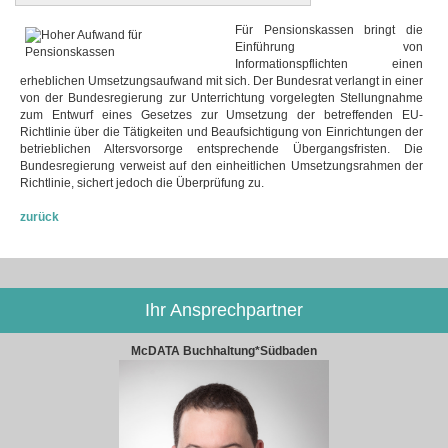
Für Pensionskassen bringt die
Einführung von
Informationspflichten einen
erheblichen Umsetzungsaufwand mit sich. Der Bundesrat verlangt in einer
von der Bundesregierung zur Unterrichtung vorgelegten Stellungnahme
zum Entwurf eines Gesetzes zur Umsetzung der betreffenden EU-
Richtlinie über die Tätigkeiten und Beaufsichtigung von Einrichtungen der
betrieblichen Altersvorsorge entsprechende Übergangsfristen. Die
Bundesregierung verweist auf den einheitlichen Umsetzungsrahmen der
Richtlinie, sichert jedoch die Überprüfung zu.
zurück
Ihr Ansprechpartner
McDATA Buchhaltung*Südbaden