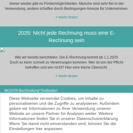
Immer wieder gibt es Fördermöglichkeiten. Manche sind sehr frei in der
Verwendung, andere schaffen durch Bedingungen Anreize für Unternehmen.
> mehr lesen
2025: Nicht jede Rechnung muss eine E-
Rechnung sein
Wie wir bereits berichteten. Die E-Rechnung kommt ab 1.1.2025
Doch es kann schnell zu Verwirrungen kommen. Wer ist von der Pflicht
betroffen und wer nicht? Hier eine kleine Übersicht.
> mehr lesen
McDATA Buchhaltung*Südbaden
Eisenbahnstraße 12
Tel: +49 (0) 7627-4099980
Diese Webseite verwendet Cookies, um Inhalte zu
79585 Steinen
E-Mail:
noe@mcdata.de
personalisieren und die Zugriffe zu analysieren. Außerdem
geben wir Informationen zu Ihrer Verwendung unserer
McDATA ist eine sehr gute Alternative zu
Website an unsere Partner für Analysen weiter. Weitere
Ihrem Steuerberater zur Erbringung der
Informationen finden Sie in unserer Datenschutzerklärung.
laufenden Finanz- und Lohnbuchhaltung*.
Wenn Sie damit nicht einverstanden sind, können Sie die
* = Erbracht werden nur Dienstleistungen
Einstellungen hier anpassen:
gemäß § 6 Nr. 3+4 Steuerberatungsgesetz