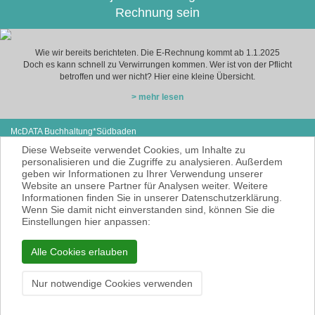
Rechnung sein
Wie wir bereits berichteten. Die E-Rechnung kommt ab 1.1.2025
Doch es kann schnell zu Verwirrungen kommen. Wer ist von der Pflicht
betroffen und wer nicht? Hier eine kleine Übersicht.
> mehr lesen
McDATA Buchhaltung*Südbaden
Eisenbahnstraße 12
Tel: +49 (0) 7627-4099980
Diese Webseite verwendet Cookies, um Inhalte zu
79585 Steinen
E-Mail:
noe@mcdata.de
personalisieren und die Zugriffe zu analysieren. Außerdem
geben wir Informationen zu Ihrer Verwendung unserer
McDATA ist eine sehr gute Alternative zu
Website an unsere Partner für Analysen weiter. Weitere
Ihrem Steuerberater zur Erbringung der
Informationen finden Sie in unserer Datenschutzerklärung.
laufenden Finanz- und Lohnbuchhaltung*.
Wenn Sie damit nicht einverstanden sind, können Sie die
* = Erbracht werden nur Dienstleistungen
Einstellungen hier anpassen:
gemäß § 6 Nr. 3+4 Steuerberatungsgesetz
KEINE Rechts- und/oder Steuerberatung!
Alle Cookies erlauben
Impressum
Datenschutzerklärung
Nur notwendige Cookies verwenden