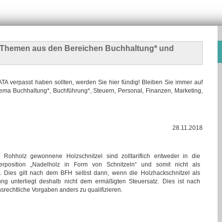
n Themen
aus den Bereichen Buchhaltung* und
 verpasst haben sollten, werden Sie hier fündig! Bleiben Sie immer auf
ma Buchhaltung*, Buchführung*, Steuern, Personal, Finanzen, Marketing,
28.11.2018
 Rohholz gewonnene Holzschnitzel sind zolltariflich entweder in die
erposition „Nadelholz in Form von Schnitzeln“ und somit nicht als
. Dies gilt nach dem BFH selbst dann, wenn die Holzhackschnitzel als
ung unterliegt deshalb nicht dem ermäßigten Steuersatz. Dies ist nach
rechtliche Vorgaben anders zu qualifizieren.