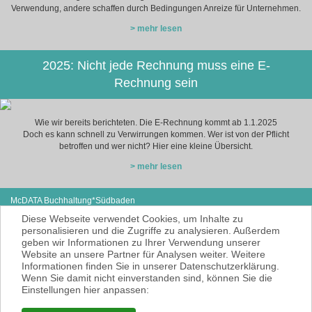
Verwendung, andere schaffen durch Bedingungen Anreize für Unternehmen.
> mehr lesen
2025: Nicht jede Rechnung muss eine E-
Rechnung sein
Wie wir bereits berichteten. Die E-Rechnung kommt ab 1.1.2025
Doch es kann schnell zu Verwirrungen kommen. Wer ist von der Pflicht
betroffen und wer nicht? Hier eine kleine Übersicht.
> mehr lesen
McDATA Buchhaltung*Südbaden
Eisenbahnstraße 12
Tel: +49 (0) 7627-4099980
Diese Webseite verwendet Cookies, um Inhalte zu
79585 Steinen
E-Mail:
noe@mcdata.de
personalisieren und die Zugriffe zu analysieren. Außerdem
geben wir Informationen zu Ihrer Verwendung unserer
McDATA ist eine sehr gute Alternative zu
Website an unsere Partner für Analysen weiter. Weitere
Ihrem Steuerberater zur Erbringung der
Informationen finden Sie in unserer Datenschutzerklärung.
laufenden Finanz- und Lohnbuchhaltung*.
Wenn Sie damit nicht einverstanden sind, können Sie die
* = Erbracht werden nur Dienstleistungen
Einstellungen hier anpassen:
gemäß § 6 Nr. 3+4 Steuerberatungsgesetz
KEINE Rechts- und/oder Steuerberatung!