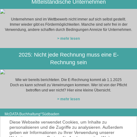
Mittelständische Unternehmen
Unternehmen sind im Wettbewerb nicht immer auf sich selbst gestellt.
Immer wieder gibt es Fördermöglichkeiten. Manche sind sehr frei in der
Verwendung, andere schaffen durch Bedingungen Anreize für Unternehmen.
> mehr lesen
2025: Nicht jede Rechnung muss eine E-
Rechnung sein
Wie wir bereits berichteten. Die E-Rechnung kommt ab 1.1.2025
Doch es kann schnell zu Verwirrungen kommen. Wer ist von der Pflicht
betroffen und wer nicht? Hier eine kleine Übersicht.
> mehr lesen
McDATA Buchhaltung*Südbaden
Eisenbahnstraße 12
Tel: +49 (0) 7627-4099980
Diese Webseite verwendet Cookies, um Inhalte zu
79585 Steinen
E-Mail:
noe@mcdata.de
personalisieren und die Zugriffe zu analysieren. Außerdem
geben wir Informationen zu Ihrer Verwendung unserer
McDATA ist eine sehr gute Alternative zu