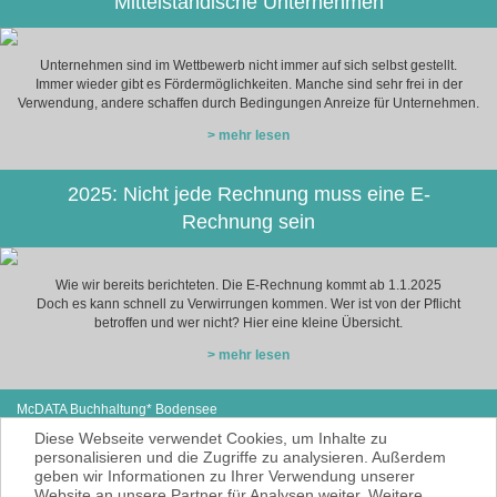
Mittelständische Unternehmen
Unternehmen sind im Wettbewerb nicht immer auf sich selbst gestellt.
Immer wieder gibt es Fördermöglichkeiten. Manche sind sehr frei in der
Verwendung, andere schaffen durch Bedingungen Anreize für Unternehmen.
> mehr lesen
2025: Nicht jede Rechnung muss eine E-
Rechnung sein
Wie wir bereits berichteten. Die E-Rechnung kommt ab 1.1.2025
Doch es kann schnell zu Verwirrungen kommen. Wer ist von der Pflicht
betroffen und wer nicht? Hier eine kleine Übersicht.
> mehr lesen
McDATA Buchhaltung* Bodensee
Steißlinger Straße 13
Tel: +49 (0) 7771 614-97
Diese Webseite verwendet Cookies, um Inhalte zu
78333 Stockach
E-Mail:
cse@mcdata.de
personalisieren und die Zugriffe zu analysieren. Außerdem
geben wir Informationen zu Ihrer Verwendung unserer
McDATA ist eine sehr gute Alternative zu
Website an unsere Partner für Analysen weiter. Weitere
Ihrem Steuerberater zur Erbringung der