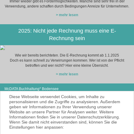
Immer wieder gibt es Fördermöglichkeiten. Manche sind sehr frei in der
Verwendung, andere schaffen durch Bedingungen Anreize für Unternehmen.
> mehr lesen
2025: Nicht jede Rechnung muss eine E-
Rechnung sein
Wie wir bereits berichteten. Die E-Rechnung kommt ab 1.1.2025
Doch es kann schnell zu Verwirrungen kommen. Wer ist von der Pflicht
betroffen und wer nicht? Hier eine kleine Übersicht.
> mehr lesen
McDATA Buchhaltung* Bodensee
Steißlinger Straße 13
Tel: +49 (0) 7771 614-97
Diese Webseite verwendet Cookies, um Inhalte zu
78333 Stockach
E-Mail:
cse@mcdata.de
personalisieren und die Zugriffe zu analysieren. Außerdem
geben wir Informationen zu Ihrer Verwendung unserer
McDATA ist eine sehr gute Alternative zu
Website an unsere Partner für Analysen weiter. Weitere
Ihrem Steuerberater zur Erbringung der
Informationen finden Sie in unserer Datenschutzerklärung.
laufenden Finanz- und Lohnbuchhaltung*.
Wenn Sie damit nicht einverstanden sind, können Sie die
* = Erbracht werden nur Dienstleistungen
Einstellungen hier anpassen:
gemäß § 6 Nr. 3+4 Steuerberatungsgesetz