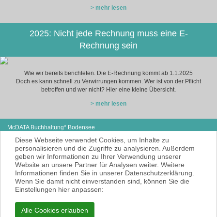
> mehr lesen
2025: Nicht jede Rechnung muss eine E-
Rechnung sein
Wie wir bereits berichteten. Die E-Rechnung kommt ab 1.1.2025
Doch es kann schnell zu Verwirrungen kommen. Wer ist von der Pflicht
betroffen und wer nicht? Hier eine kleine Übersicht.
> mehr lesen
McDATA Buchhaltung* Bodensee
Steißlinger Straße 13
Tel: +49 (0) 7771 614-97
Diese Webseite verwendet Cookies, um Inhalte zu
78333 Stockach
E-Mail:
cse@mcdata.de
personalisieren und die Zugriffe zu analysieren. Außerdem
geben wir Informationen zu Ihrer Verwendung unserer
McDATA ist eine sehr gute Alternative zu
Website an unsere Partner für Analysen weiter. Weitere
Ihrem Steuerberater zur Erbringung der
Informationen finden Sie in unserer Datenschutzerklärung.
laufenden Finanz- und Lohnbuchhaltung*.
Wenn Sie damit nicht einverstanden sind, können Sie die
* = Erbracht werden nur Dienstleistungen
Einstellungen hier anpassen:
gemäß § 6 Nr. 3+4 Steuerberatungsgesetz
KEINE Rechts- und/oder Steuerberatung!
Alle Cookies erlauben