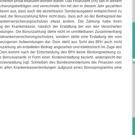
herten privat finanziert worden waren. Das Finanzamt (FA) sah in diesem
icherungsbeiträgen und verrechnete ihn mit den in diesem Jahr gezahlten
davon aus, dass auch die abziehbaren Sonderausgaben entsprechend zu
ed, die Bonuszahlung führe nicht dazu, dass sich an der Beitragslast der
rankenversicherungsschutzes etwas ändere. Die Zahlung habe ihren
ung der Krankenkasse, nämlich der Erstattung der von den Versicherten
dungen. Die Bonuszahlung stehe nicht im unmittelbaren Zusammenhang
skrankenversicherungsschutzes, sondern stelle eine Erstattung der vom
sbezogenen Aufwendungen dar. Dem steht aus Sicht des BFH auch nicht
szahlung als erstatteten Beitrag angesehen und elektronisch im Zuge des
te. Dem kommt nach der Entscheidung des BFH keine Bindungswirkung zu.
die Bonusvariante in Form einer Kostenerstattung bezieht, widerspricht der
anzverwaltung (vgl. Schreiben des Bundesministeriums der Finanzen vom
e in allen Krankenkassenleistungen aufgrund eines Bonusprogramms eine