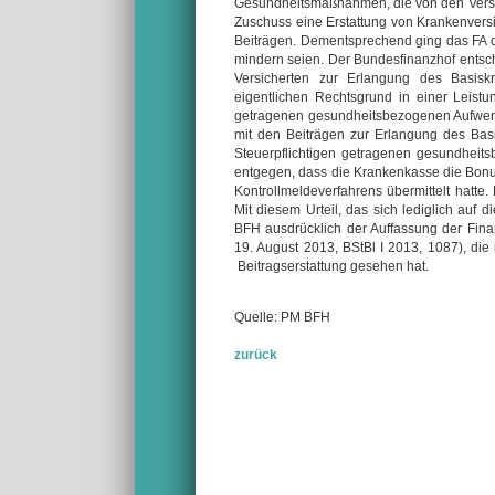
Gesundheitsmaßnahmen, die von den Versic
Zuschuss eine Erstattung von Krankenvers
Beiträgen. Dementsprechend ging das FA 
mindern seien. Der Bundesfinanzhof entschi
Versicherten zur Erlangung des Basisk
eigentlichen Rechtsgrund in einer Leist
getragenen gesundheitsbezogenen Aufwen
mit den Beiträgen zur Erlangung des Basi
Steuerpflichtigen getragenen gesundheit
entgegen, dass die Krankenkasse die Bonu
Kontrollmeldeverfahrens übermittelt hat
Mit diesem Urteil, das sich lediglich auf 
BFH ausdrücklich der Auffassung der Fin
19. August 2013, BStBl I 2013, 1087), di
Beitragserstattung gesehen hat.
Quelle: PM BFH
zurück