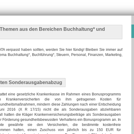
n Themen
aus den Bereichen Buchhaltung* und
 verpasst haben sollten, werden Sie hier fündig! Bleiben Sie immer auf
ma Buchhaltung*, Buchführung*, Steuern, Personal, Finanzen, Marketing,
lten Sonderausgabenabzug
tattet eine gesetzliche Krankenkasse im Rahmen eines Bonusprogramms
m Krankenversicherten die von ihm getragenen Kosten für
undheitsmaßnahmen, mindern diese Zahlungen nach einer Entscheidung
uni 2016 (X R 17/15) nicht die als Sonderausgaben abziehbaren
fall hatten die Kläger Krankenversicherungsbeiträge als Sonderausgaben
ur Förderung gesundheitsbewussten Verhaltens ein Bonusprogramm an. In
iante gewährte sie den Versicherten, die bestimmte kostenfreie
mmen hatten, einen Zuschuss von jährlich bis zu 150 EUR für