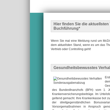
Hier finden Sie die
aktuellste
Buchführung*
Wenn Sie mal eine Meldung rund um McDATA
dem aktuellsten Stand, wenn es um das The
Vertrieb oder Controlling geht!
Gesundheitsbewusstes Verha
Ers
de
Ges
des Bundesfinanzhofs (BFH) vom 1. J
Krankenversicherungsbeiträge. Im Urteils
geltend gemacht. Ihre Krankenkasse bot z
der streitgegenständlichen Bonusvar
Vorsorgemaßnahmen in Anspruch geno