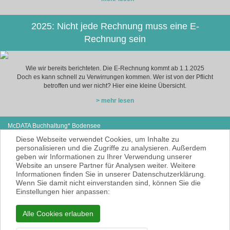
2025: Nicht jede Rechnung muss eine E-
Rechnung sein
Wie wir bereits berichteten. Die E-Rechnung kommt ab 1.1.2025
Doch es kann schnell zu Verwirrungen kommen. Wer ist von der Pflicht
betroffen und wer nicht? Hier eine kleine Übersicht.
> mehr lesen
McDATA Buchhaltung* Bodensee
Steißlinger Straße 13
Tel: +49 (0) 7771 614-97
Diese Webseite verwendet Cookies, um Inhalte zu
78333 Stockach
E-Mail:
cse@mcdata.de
personalisieren und die Zugriffe zu analysieren. Außerdem
geben wir Informationen zu Ihrer Verwendung unserer
McDATA ist eine sehr gute Alternative zu
Website an unsere Partner für Analysen weiter. Weitere
Ihrem Steuerberater zur Erbringung der
Informationen finden Sie in unserer Datenschutzerklärung.
laufenden Finanz- und Lohnbuchhaltung*.
Wenn Sie damit nicht einverstanden sind, können Sie die
* = Erbracht werden nur Dienstleistungen
Einstellungen hier anpassen:
gemäß § 6 Nr. 3+4 Steuerberatungsgesetz
KEINE Rechts- und/oder Steuerberatung!
Alle Cookies erlauben