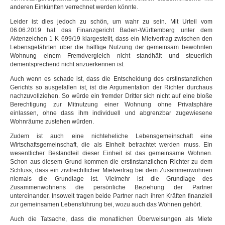
anderen Einkünften verrechnet werden könnte.
Leider ist dies jedoch zu schön, um wahr zu sein. Mit Urteil vom
06.06.2019 hat das Finanzgericht Baden-Württemberg unter dem
Aktenzeichen 1 K 699/19 klargestellt, dass ein Mietvertrag zwischen den
Lebensgefährten über die hälftige Nutzung der gemeinsam bewohnten
Wohnung einem Fremdvergleich nicht standhält und steuerlich
dementsprechend nicht anzuerkennen ist.
Auch wenn es schade ist, dass die Entscheidung des erstinstanzlichen
Gerichts so ausgefallen ist, ist die Argumentation der Richter durchaus
nachzuvollziehen. So würde ein fremder Dritter sich nicht auf eine bloße
Berechtigung zur Mitnutzung einer Wohnung ohne Privatsphäre
einlassen, ohne dass ihm individuell und abgrenzbar zugewiesene
Wohnräume zustehen würden.
Zudem ist auch eine nichteheliche Lebensgemeinschaft eine
Wirtschaftsgemeinschaft, die als Einheit betrachtet werden muss. Ein
wesentlicher Bestandteil dieser Einheit ist das gemeinsame Wohnen.
Schon aus diesem Grund kommen die erstinstanzlichen Richter zu dem
Schluss, dass ein zivilrechtlicher Mietvertrag bei dem Zusammenwohnen
niemals die Grundlage ist. Vielmehr ist die Grundlage des
Zusammenwohnens die persönliche Beziehung der Partner
untereinander. Insoweit tragen beide Partner nach ihren Kräften finanziell
zur gemeinsamen Lebensführung bei, wozu auch das Wohnen gehört.
Auch die Tatsache, dass die monatlichen Überweisungen als Miete