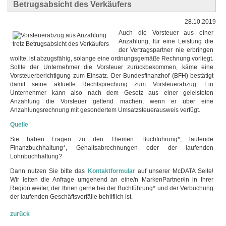
Betrugsabsicht des Verkäufers
28.10.2019
Auch die Vorsteuer aus einer
Anzahlung, für eine Leistung die
der Vertragspartner nie erbringen
wollte, ist abzugsfähig, solange eine ordnungsgemäße Rechnung vorliegt.
Sollte der Unternehmer die Vorsteuer zurückbekommen, käme eine
Vorsteuerberichtigung zum Einsatz. Der Bundesfinanzhof (BFH) bestätigt
damit seine aktuelle Rechtsprechung zum Vorsteuerabzug. Ein
Unternehmer kann also nach dem Gesetz aus einer geleisteten
Anzahlung die Vorsteuer geltend machen, wenn er über eine
Anzahlungsrechnung mit gesondertem Umsatzsteuerausweis verfügt.
Quelle
Sie haben Fragen zu den Themen: Buchführung*, laufende
Finanzbuchhaltung*, Gehaltsabrechnungen oder der laufenden
Lohnbuchhaltung?
Dann nutzen Sie bitte das
Kontaktformular
auf unserer McDATA Seite!
Wir leiten die Anfrage umgehend an eine/n MarkenPartner/in in Ihrer
Region weiter, der Ihnen gerne bei der Buchführung* und der Verbuchung
der laufenden Geschäftsvorfälle behilflich ist.
zurück