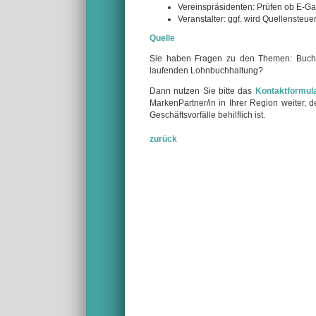
Vereinspräsidenten: Prüfen ob E-Ga
Veranstalter: ggf. wird Quellensteue
Quelle
Sie haben Fragen zu den Themen: Buchf
laufenden Lohnbuchhaltung?
Dann nutzen Sie bitte das
Kontaktformul
MarkenPartner/in in Ihrer Region weiter,
Geschäftsvorfälle behilflich ist.
zurück