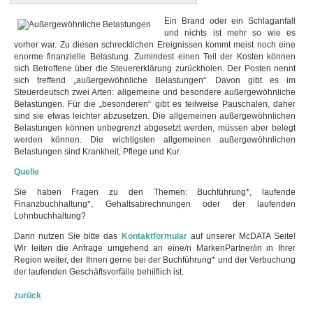
Ein Brand oder ein Schlaganfall
und nichts ist mehr so wie es
vorher war. Zu diesen schrecklichen Ereignissen kommt meist noch eine
enorme finanzielle Belastung. Zumindest einen Teil der Kosten können
sich Betroffene über die Steuererklärung zurückholen. Der Posten nennt
sich treffend „außergewöhnliche Belastungen“. Davon gibt es im
Steuerdeutsch zwei Arten: allgemeine und besondere außergewöhnliche
Belastungen. Für die „besonderen“ gibt es teilweise Pauschalen, daher
sind sie etwas leichter abzusetzen. Die allgemeinen außergewöhnlichen
Belastungen können unbegrenzt abgesetzt werden, müssen aber belegt
werden können. Die wichtigsten allgemeinen außergewöhnlichen
Belastungen sind Krankheit, Pflege und Kur.
Quelle
Sie haben Fragen zu den Themen: Buchführung*, laufende
Finanzbuchhaltung*, Gehaltsabrechnungen oder der laufenden
Lohnbuchhaltung?
Dann nutzen Sie bitte das
Kontaktformular
auf unserer McDATA Seite!
Wir leiten die Anfrage umgehend an eine/n MarkenPartner/in in Ihrer
Region weiter, der Ihnen gerne bei der Buchführung* und der Verbuchung
der laufenden Geschäftsvorfälle behilflich ist.
zurück