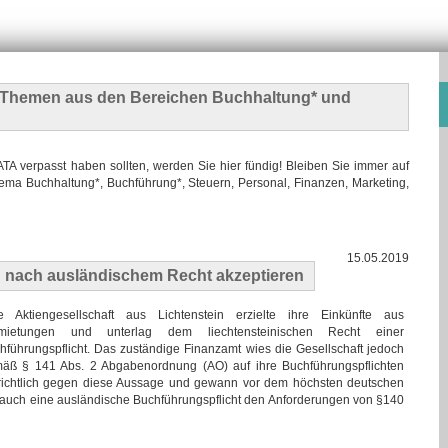
n Themen
aus den Bereichen Buchhaltung* und
 verpasst haben sollten, werden Sie hier fündig! Bleiben Sie immer auf
ma Buchhaltung*, Buchführung*, Steuern, Personal, Finanzen, Marketing,
15.05.2019
nach ausländischem Recht akzeptieren
e Aktiengesellschaft aus Lichtenstein erzielte ihre Einkünfte aus
mietungen und unterlag dem liechtensteinischen Recht einer
hführungspflicht. Das zuständige Finanzamt wies die Gesellschaft jedoch
äß § 141 Abs. 2 Abgabenordnung (AO) auf ihre Buchführungspflichten
gerichtlich gegen diese Aussage und gewann vor dem höchsten deutschen
s auch eine ausländische Buchführungspflicht den Anforderungen von §140