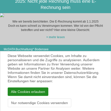
2025: Nicht jede Rechnung muss eine E-
Rechnung sein
Wie wir bereits berichteten. Die E-Rechnung kommt ab 1.1.2025
Doch es kann schnell zu Verwirrungen kommen. Wer ist von der Pflicht
betroffen und wer nicht? Hier eine kleine Übersicht.
> mehr lesen
McDATA Buchhaltung* Bodensee
Steißlinger Straße 13
Tel: +49 (0) 7771 614-97
Diese Webseite verwendet Cookies, um Inhalte zu
78333 Stockach
E-Mail:
cse@mcdata.de
personalisieren und die Zugriffe zu analysieren. Außerdem
geben wir Informationen zu Ihrer Verwendung unserer
McDATA ist eine sehr gute Alternative zu
Website an unsere Partner für Analysen weiter. Weitere
Ihrem Steuerberater zur Erbringung der
Informationen finden Sie in unserer Datenschutzerklärung.
laufenden Finanz- und Lohnbuchhaltung*.
Wenn Sie damit nicht einverstanden sind, können Sie die
* = Erbracht werden nur Dienstleistungen
Einstellungen hier anpassen:
gemäß § 6 Nr. 3+4 Steuerberatungsgesetz
KEINE Rechts- und/oder Steuerberatung!
Alle Cookies erlauben
Impressum
Datenschutzerklärung
Nur notwendige Cookies verwenden