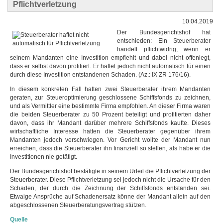
Pflichtverletzung
10.04.2019
Der Bundesgerichtshof hat
entschieden: Ein Steuerberater
handelt pflichtwidrig, wenn er
seinem Mandanten eine Investition empfiehlt und dabei nicht offenlegt,
dass er selbst davon profitiert. Er haftet jedoch nicht automatisch für einen
durch diese Investition entstandenen Schaden. (Az.: IX ZR 176/16).
In diesem konkreten Fall hatten zwei Steuerberater ihrem Mandanten
geraten, zur Steueroptimierung geschlossene Schiffsfonds zu zeichnen,
und als Vermittler eine bestimmte Firma empfohlen. An dieser Firma waren
die beiden Steuerberater zu 50 Prozent beteiligt und profitierten daher
davon, dass ihr Mandant darüber mehrere Schiffsfonds kaufte. Dieses
wirtschaftliche Interesse hatten die Steuerberater gegenüber ihrem
Mandanten jedoch verschwiegen. Vor Gericht wollte der Mandant nun
erreichen, dass die Steuerberater ihn finanziell so stellen, als habe er die
Investitionen nie getätigt.
Der Bundesgerichtshof bestätigte in seinem Urteil die Pflichtverletzung der
Steuerberater. Diese Pflichtverletzung sei jedoch nicht die Ursache für den
Schaden, der durch die Zeichnung der Schiffsfonds entstanden sei.
Etwaige Ansprüche auf Schadenersatz könne der Mandant allein auf den
abgeschlossenen Steuerberatungsvertrag stützen.
Quelle