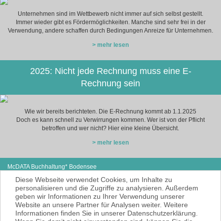
Unternehmen sind im Wettbewerb nicht immer auf sich selbst gestellt.
Immer wieder gibt es Fördermöglichkeiten. Manche sind sehr frei in der
Verwendung, andere schaffen durch Bedingungen Anreize für Unternehmen.
> mehr lesen
2025: Nicht jede Rechnung muss eine E-
Rechnung sein
Wie wir bereits berichteten. Die E-Rechnung kommt ab 1.1.2025
Doch es kann schnell zu Verwirrungen kommen. Wer ist von der Pflicht
betroffen und wer nicht? Hier eine kleine Übersicht.
> mehr lesen
McDATA Buchhaltung* Bodensee
Steißlinger Straße 13
Tel: +49 (0) 7771 614-97
Diese Webseite verwendet Cookies, um Inhalte zu
78333 Stockach
E-Mail:
cse@mcdata.de
personalisieren und die Zugriffe zu analysieren. Außerdem
geben wir Informationen zu Ihrer Verwendung unserer
McDATA ist eine sehr gute Alternative zu
Website an unsere Partner für Analysen weiter. Weitere
Ihrem Steuerberater zur Erbringung der
Informationen finden Sie in unserer Datenschutzerklärung.
laufenden Finanz- und Lohnbuchhaltung*.