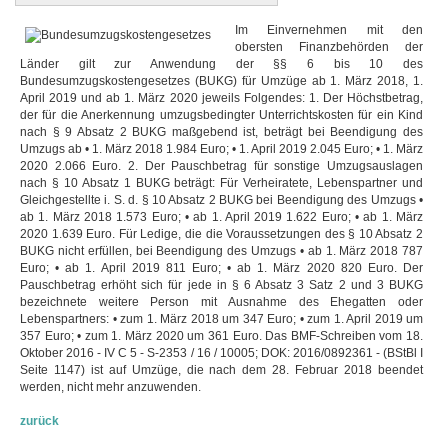
Im Einvernehmen mit den
obersten Finanzbehörden der
Länder gilt zur Anwendung der §§ 6 bis 10 des
Bundesumzugskostengesetzes (BUKG) für Umzüge ab 1. März 2018, 1.
April 2019 und ab 1. März 2020 jeweils Folgendes: 1. Der Höchstbetrag,
der für die Anerkennung umzugsbedingter Unterrichtskosten für ein Kind
nach § 9 Absatz 2 BUKG maßgebend ist, beträgt bei Beendigung des
Umzugs ab • 1. März 2018 1.984 Euro; • 1. April 2019 2.045 Euro; • 1. März
2020 2.066 Euro. 2. Der Pauschbetrag für sonstige Umzugsauslagen
nach § 10 Absatz 1 BUKG beträgt: Für Verheiratete, Lebenspartner und
Gleichgestellte i. S. d. § 10 Absatz 2 BUKG bei Beendigung des Umzugs •
ab 1. März 2018 1.573 Euro; • ab 1. April 2019 1.622 Euro; • ab 1. März
2020 1.639 Euro. Für Ledige, die die Voraussetzungen des § 10 Absatz 2
BUKG nicht erfüllen, bei Beendigung des Umzugs • ab 1. März 2018 787
Euro; • ab 1. April 2019 811 Euro; • ab 1. März 2020 820 Euro. Der
Pauschbetrag erhöht sich für jede in § 6 Absatz 3 Satz 2 und 3 BUKG
bezeichnete weitere Person mit Ausnahme des Ehegatten oder
Lebenspartners: • zum 1. März 2018 um 347 Euro; • zum 1. April 2019 um
357 Euro; • zum 1. März 2020 um 361 Euro. Das BMF-Schreiben vom 18.
Oktober 2016 - IV C 5 - S-2353 / 16 / 10005; DOK: 2016/0892361 - (BStBl I
Seite 1147) ist auf Umzüge, die nach dem 28. Februar 2018 beendet
werden, nicht mehr anzuwenden.
zurück