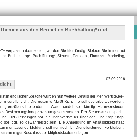
n Themen
aus den Bereichen Buchhaltung* und
 verpasst haben sollten, werden Sie hier fündig! Bleiben Sie immer auf
ma Buchhaltung*, Buchführung*, Steuern, Personal, Finanzen, Marketing,
07.09.2018
licht
erst in englischer Sprache wurden nun weitere Details der Mehrwertsteuer-
orm veröffentlicht. Die gesamte MwSt-Richtlinie soll überarbeitet werden.
m grenzüberschreitenden Warenhandel soll künftig Mehrwertsteuer
s Bestimmungslandprinzip umgesetzt werden. Der Steuersatz entspricht
 bei B2B-Leistungen soll die Mehrwertsteuer über den One-Stop-Shop
 soll ggf. so gewährleistet sein. Die Anmeldung im Ansässigkeitsstaat
 zusammenfassende Meldung soll nur noch für Dienstleistungen verbleiben.
 einstimmiger Beschluss der Mitgliedstaaten erfolgen.