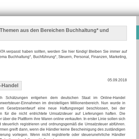
n Themen
aus den Bereichen Buchhaltung* und
 verpasst haben sollten, werden Sie hier fündig! Bleiben Sie immer auf
ma Buchhaltung*, Buchführung*, Steuern, Personal, Finanzen, Marketing,
05.09.2018
e-Handel
h Schätzungen entgehen dem deutschen Staat im Online-Handel
rwertsteuer-Einnahmen im dreistelligen Millionenbereich. Nun wurde in
em Gesetzesentwurf eine neue Haftungsregel beschlossen, bei der
en für die nicht entrichtete Umsatzsteuer auf Lieferungen haften. Die
über die Plattform ihre Waren online verkaufen. In erster Linie sollen sich
 steuerlich registrieren und ordnungsgemäß die Umsatzsteuer abführen.
formen greift dann, wenn die Händler keine Bescheinigung des zuständigen
ierung vorlegen. Wenn nicht registrierte oder steuerunehrliche Händler