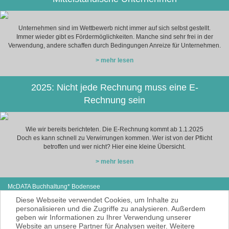
Unternehmen sind im Wettbewerb nicht immer auf sich selbst gestellt.
Immer wieder gibt es Fördermöglichkeiten. Manche sind sehr frei in der
Verwendung, andere schaffen durch Bedingungen Anreize für Unternehmen.
> mehr lesen
2025: Nicht jede Rechnung muss eine E-
Rechnung sein
Wie wir bereits berichteten. Die E-Rechnung kommt ab 1.1.2025
Doch es kann schnell zu Verwirrungen kommen. Wer ist von der Pflicht
betroffen und wer nicht? Hier eine kleine Übersicht.
> mehr lesen
McDATA Buchhaltung* Bodensee
Steißlinger Straße 13
Tel: +49 (0) 7771 614-97
Diese Webseite verwendet Cookies, um Inhalte zu
78333 Stockach
E-Mail:
cse@mcdata.de
personalisieren und die Zugriffe zu analysieren. Außerdem
geben wir Informationen zu Ihrer Verwendung unserer
McDATA ist eine sehr gute Alternative zu
Website an unsere Partner für Analysen weiter. Weitere
Ihrem Steuerberater zur Erbringung der