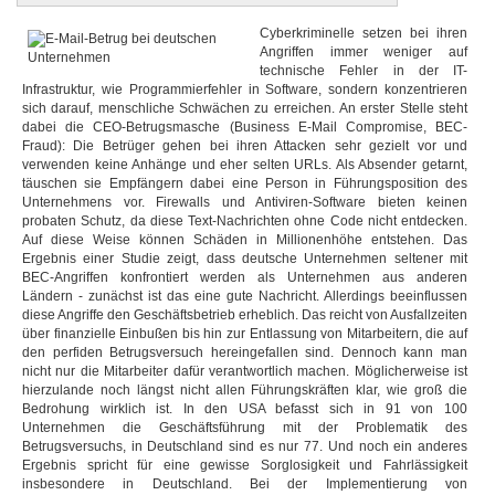
Cyberkriminelle setzen bei ihren
Angriffen immer weniger auf
technische Fehler in der IT-
Infrastruktur, wie Programmierfehler in Software, sondern konzentrieren
sich darauf, menschliche Schwächen zu erreichen. An erster Stelle steht
dabei die CEO-Betrugsmasche (Business E-Mail Compromise, BEC-
Fraud): Die Betrüger gehen bei ihren Attacken sehr gezielt vor und
verwenden keine Anhänge und eher selten URLs. Als Absender getarnt,
täuschen sie Empfängern dabei eine Person in Führungsposition des
Unternehmens vor. Firewalls und Antiviren-Software bieten keinen
probaten Schutz, da diese Text-Nachrichten ohne Code nicht entdecken.
Auf diese Weise können Schäden in Millionenhöhe entstehen. Das
Ergebnis einer Studie zeigt, dass deutsche Unternehmen seltener mit
BEC-Angriffen konfrontiert werden als Unternehmen aus anderen
Ländern - zunächst ist das eine gute Nachricht. Allerdings beeinflussen
diese Angriffe den Geschäftsbetrieb erheblich. Das reicht von Ausfallzeiten
über finanzielle Einbußen bis hin zur Entlassung von Mitarbeitern, die auf
den perfiden Betrugsversuch hereingefallen sind. Dennoch kann man
nicht nur die Mitarbeiter dafür verantwortlich machen. Möglicherweise ist
hierzulande noch längst nicht allen Führungskräften klar, wie groß die
Bedrohung wirklich ist. In den USA befasst sich in 91 von 100
Unternehmen die Geschäftsführung mit der Problematik des
Betrugsversuchs, in Deutschland sind es nur 77. Und noch ein anderes
Ergebnis spricht für eine gewisse Sorglosigkeit und Fahrlässigkeit
insbesondere in Deutschland. Bei der Implementierung von