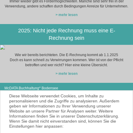
Immer wieder gibt es Fördermöglichkeiten. Manche sind sehr frei in der
Verwendung, andere schaffen durch Bedingungen Anreize für Unternehmen.
> mehr lesen
2025: Nicht jede Rechnung muss eine E-
Rechnung sein
Wie wir bereits berichteten. Die E-Rechnung kommt ab 1.1.2025
Doch es kann schnell zu Verwirrungen kommen. Wer ist von der Pflicht
betroffen und wer nicht? Hier eine kleine Übersicht.
> mehr lesen
McDATA Buchhaltung* Bodensee
Steißlinger Straße 13
Tel: +49 (0) 7771 614-97
Diese Webseite verwendet Cookies, um Inhalte zu
78333 Stockach
E-Mail:
cse@mcdata.de
personalisieren und die Zugriffe zu analysieren. Außerdem
geben wir Informationen zu Ihrer Verwendung unserer
McDATA ist eine sehr gute Alternative zu
Website an unsere Partner für Analysen weiter. Weitere
Ihrem Steuerberater zur Erbringung der
Informationen finden Sie in unserer Datenschutzerklärung.
laufenden Finanz- und Lohnbuchhaltung*.
Wenn Sie damit nicht einverstanden sind, können Sie die
* = Erbracht werden nur Dienstleistungen
Einstellungen hier anpassen:
gemäß § 6 Nr. 3+4 Steuerberatungsgesetz